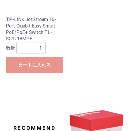
TP-LINK JetStream 16-
Port Gigabit Easy Smart
PoE/PoE+ Switch TL-
SG1218MPE
数量
カートに入れる
RECOMMEND