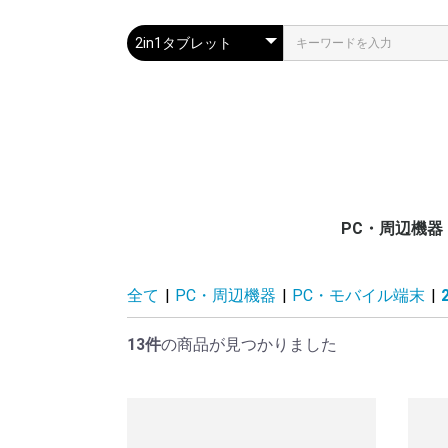
PC・周辺機器
PC・モバイル
サーバー
ディスプレイ(
プリンター・
通信/ネットワ
電源関連装置
メモリ/フラッ
入力デバイス
ケーブル/切替
Surface
全て
|
PC・周辺機器
|
PC・モバイル端末
|
置)
ー
器
モリ
13件
の商品が見つかりました