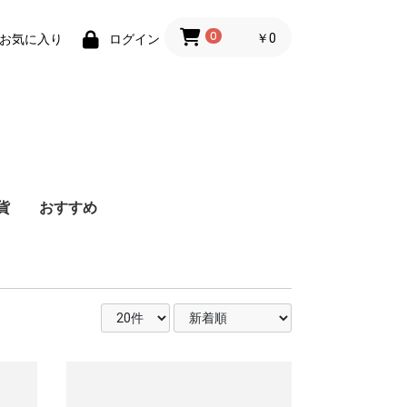
0
￥0
お気に入り
ログイン
貨
おすすめ
ェ
ェ
ク
ジ
ス
ジ
ト
ト
B
ン
Surface用
ペン
レット端末
ナー関連
ナー関連
リケーター
/キーボ
務用品
拡張保証
法人のお客様へ
ネジ・ナット・ボル
EPSON
brother
RICOH
OKI
NEC
CANON
FUJI XEROX
SATO
リサイクルインク
ブラック
シアン
マゼンタ
イエロー
SHARP
帳票用紙
コピー用紙
その他
インクカートリッ
トナーカートリッ
廃トナーボックス
感光体ユニット
ETカートリッジ
ドラムユニット
トナーカートリッ
SPドラムユニット
SPトナー
廃トナーボトル
トナーカートリッ
インクリボン
トナーカートリッ
イメージドラム
カセットリボン
ドラムカートリッ
トナーカートリッ
トナーカートリッ
ドラムカートリッ
リサイクルインク/
リサイクルインク/
リサイクルインク/
リサイクルインク/
リサイクルインク/
B5
B4
A4
A3
）
カバー
ト・リベット
エロー
ゼンタ
アン
ラック
数色パック