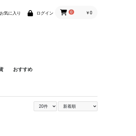
0
￥0
お気に入り
ログイン
貨
おすすめ
ェ
ェ
ク
ジ
ス
ジ
ト
ト
B
ン
Surface用
ペン
レット端末
ナー関連
ナー関連
リケーター
/キーボ
務用品
拡張保証
法人のお客様へ
ネジ・ナット・ボル
EPSON
brother
RICOH
OKI
NEC
CANON
FUJI XEROX
SATO
リサイクルインク
ブラック
シアン
マゼンタ
イエロー
SHARP
帳票用紙
コピー用紙
その他
インクカートリッ
トナーカートリッ
廃トナーボックス
感光体ユニット
ETカートリッジ
ドラムユニット
トナーカートリッ
SPドラムユニット
SPトナー
廃トナーボトル
トナーカートリッ
インクリボン
トナーカートリッ
イメージドラム
カセットリボン
ドラムカートリッ
トナーカートリッ
トナーカートリッ
ドラムカートリッ
リサイクルインク/
リサイクルインク/
リサイクルインク/
リサイクルインク/
リサイクルインク/
B5
B4
A4
A3
）
カバー
ト・リベット
エロー
ゼンタ
アン
ラック
数色パック