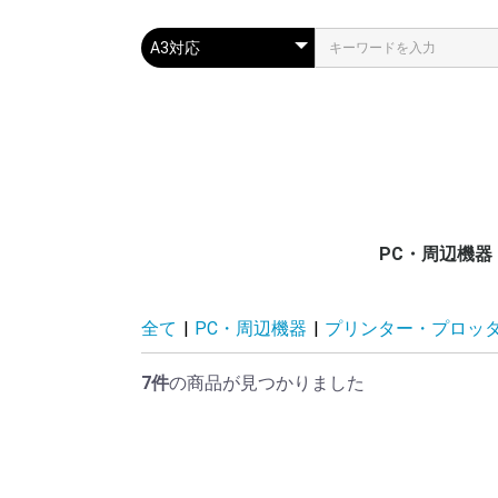
PC・周辺機器
PC・モバイル
サーバー
ディスプレイ(
プリンター・
通信/ネットワ
電源関連装置
メモリ/フラッ
入力デバイス
ケーブル/切替
Surface
全て
|
PC・周辺機器
|
プリンター・プロッ
置)
ー
器
モリ
7件
の商品が見つかりました