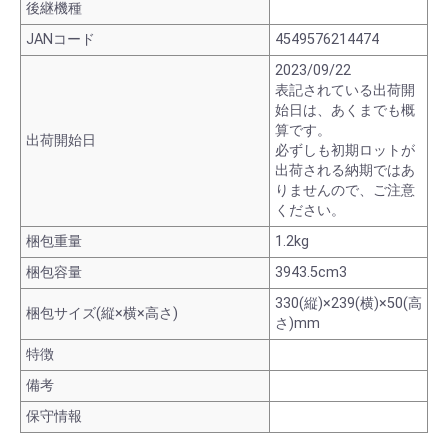
後継機種
JANコード
4549576214474
2023/09/22
表記されている出荷開
始日は、あくまでも概
算です。
出荷開始日
必ずしも初期ロットが
出荷される納期ではあ
りませんので、ご注意
ください。
梱包重量
1.2kg
梱包容量
3943.5cm3
330(縦)×239(横)×50(高
梱包サイズ(縦×横×高さ)
さ)mm
特徴
備考
保守情報