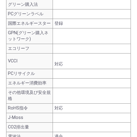
グリーン購入法
PCグリーンラベル
国際エネルギースター
登録
GPN(グリーン購入ネ
ットワーク)
エコリーフ
VCCI
対応
PCリサイクル
エネルギー消費効率
その他環境及び安全規
格
RoHS指令
対応
J-Moss
CO2排出量
電波法
適合